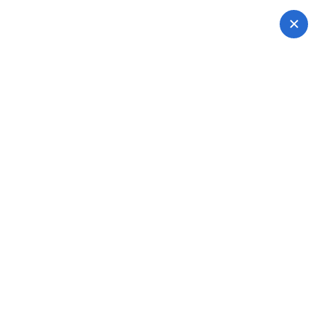
登录平台
✕
标签云列表
按标签聚合浏览相关文章
华为旗舰续航对比快充，效率差异分析