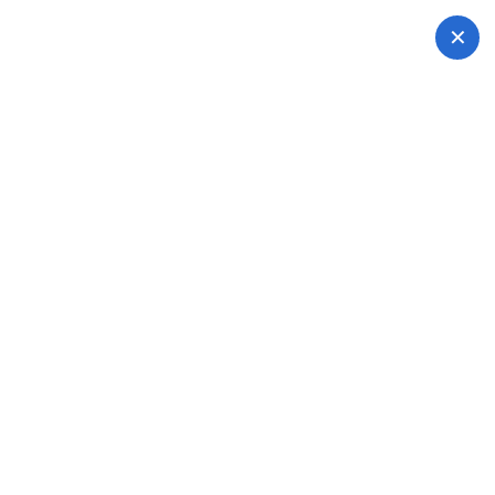
登录平台
✕
标签云列表
按标签聚合浏览相关文章
腾讯与阿里营收差距背后的竞争策略差异