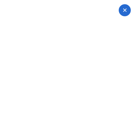
登录平台
✕
标签云列表
按标签聚合浏览相关文章
《诡秘之主》角色卡牌强度排行，战力提升对比